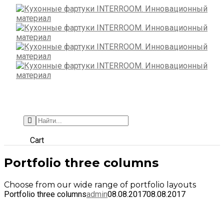
Toggl
Navig
+7 (495) 662-57-32
Cart
Portfolio three columns
Choose from our wide range of portfolio layouts
Portfolio three columns
admin
08.08.2017
08.08.2017