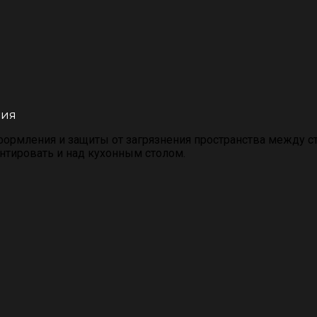
ния
формления и защиты от загрязнения пространства между 
нтировать и над кухонным столом.