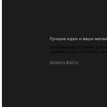
Лучшие идеи и ваши жела
Кухонный фартук служит для о
шкафами кухни. Его можно смо
Заказать фартук