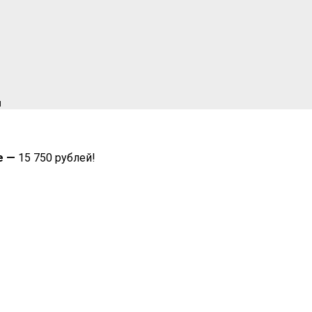
ы
е —
15 750 рублей!