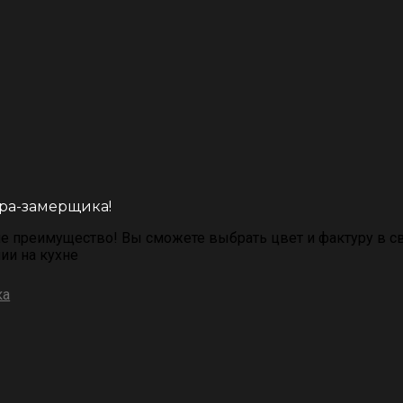
ра-замерщика!
 преимущество! Вы сможете выбрать цвет и фактуру в св
ии на кухне
ка